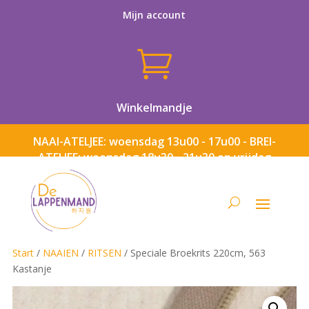
Mijn account

Winkelmandje
NAAI-ATELJEE: woensdag 13u00 - 17u00 - BREI-
ATELJEE: woensdag 18u30 - 21u30 en vrijdag
13u00 - 17u00
Start
/
NAAIEN
/
RITSEN
/ Speciale Broekrits 220cm, 563
Kastanje