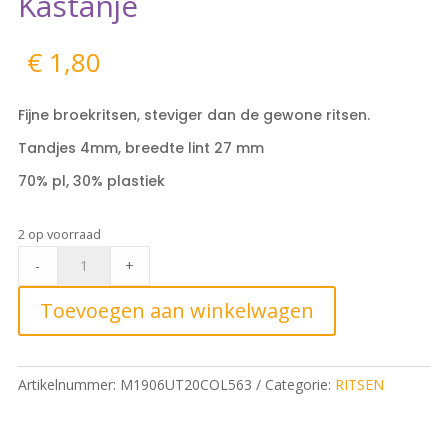
Kastanje
€
1,80
Fijne broekritsen, steviger dan de gewone ritsen.
Tandjes 4mm, breedte lint 27 mm
70% pl, 30% plastiek
2 op voorraad
Speciale
-
+
Broekrits
220cm,
Toevoegen aan winkelwagen
563
Kastanje
quantity
Artikelnummer:
M1906UT20COL563
Categorie:
RITSEN