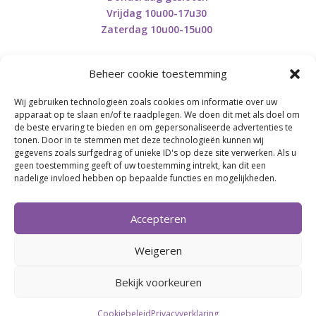
Vrijdag 10u00-17u30
Zaterdag 10u00-15u00
Beheer cookie toestemming
Wij gebruiken technologieën zoals cookies om informatie over uw
Retourneren en herroepen
apparaat op te slaan en/of te raadplegen. We doen dit met als doel om
de beste ervaring te bieden en om gepersonaliseerde advertenties te
tonen. Door in te stemmen met deze technologieën kunnen wij
gegevens zoals surfgedrag of unieke ID's op deze site verwerken. Als u
BE0746.853.082
geen toestemming geeft of uw toestemming intrekt, kan dit een
nadelige invloed hebben op bepaalde functies en mogelijkheden.
BREI- EN HAAK-ATELJEE
Accepteren
Momenteel on hold wegens medische reden.
Heropstart september.
Weigeren
Bekijk voorkeuren
Webdesign by
Connection Communication
Cookiebeleid
Privacyverklaring