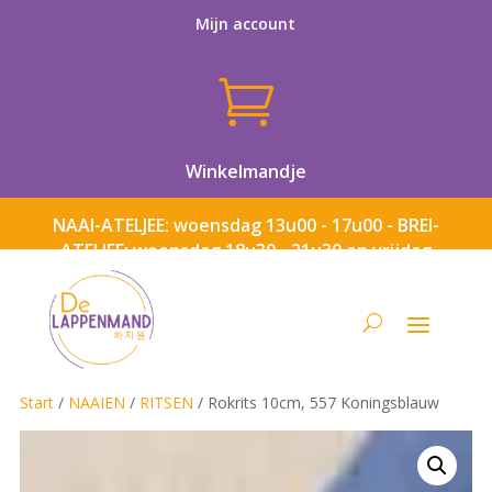
Mijn account

Winkelmandje
NAAI-ATELJEE: woensdag 13u00 - 17u00 - BREI-
ATELJEE: woensdag 18u30 - 21u30 en vrijdag
13u00 - 17u00
Start
/
NAAIEN
/
RITSEN
/ Rokrits 10cm, 557 Koningsblauw