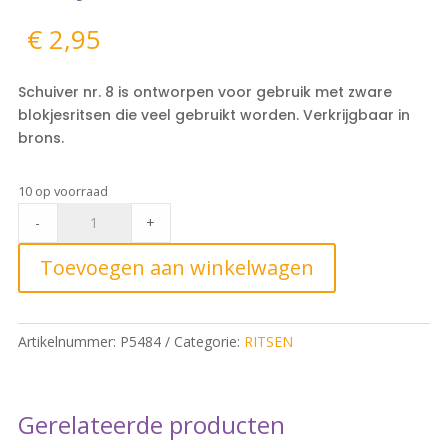
€
2,95
Schuiver nr. 8 is ontworpen voor gebruik met zware
blokjesritsen die veel gebruikt worden. Verkrijgbaar in
brons.
10 op voorraad
schuiver
-
+
voor
zware
Toevoegen aan winkelwagen
blokjesrits
nr.8
quantity
Artikelnummer:
P5484
Categorie:
RITSEN
Gerelateerde producten