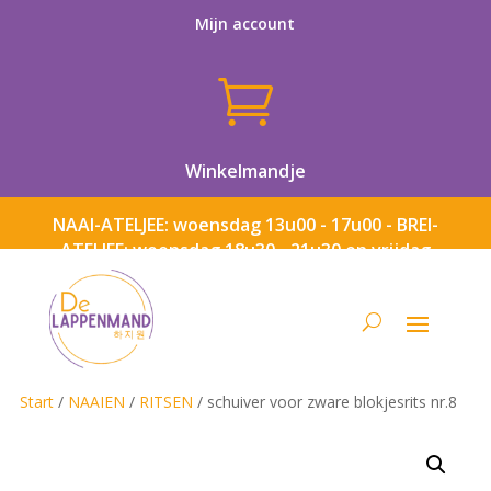
Mijn account

Winkelmandje
NAAI-ATELJEE: woensdag 13u00 - 17u00 - BREI-
ATELJEE: woensdag 18u30 - 21u30 en vrijdag
13u00 - 17u00
Start
/
NAAIEN
/
RITSEN
/ schuiver voor zware blokjesrits nr.8