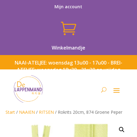
Mijn account

Winkelmandje
NAAI-ATELJEE: woensdag 13u00 - 17u00 - BREI-
ATELJEE: woensdag 18u30 - 21u30 en vrijdag
13u00 - 17u00
Start
/
NAAIEN
/
RITSEN
/ Rokrits 20cm, 874 Groene Peper