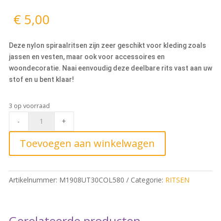
€
5,00
Deze nylon spiraalritsen zijn zeer geschikt voor kleding zoals
jassen en vesten, maar ook voor accessoires en
woondecoratie. Naai eenvoudig deze deelbare rits vast aan uw
stof en u bent klaar!
3 op voorraad
Deelbare
-
+
Spiraalrits
30cm,
Toevoegen aan winkelwagen
580
Zwart
quantity
Artikelnummer:
M1908UT30COL580
Categorie:
RITSEN
Gerelateerde producten