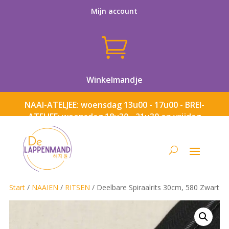
Mijn account

Winkelmandje
NAAI-ATELJEE: woensdag 13u00 - 17u00 - BREI-
ATELJEE: woensdag 18u30 - 21u30 en vrijdag
13u00 - 17u00
Start
/
NAAIEN
/
RITSEN
/ Deelbare Spiraalrits 30cm, 580 Zwart