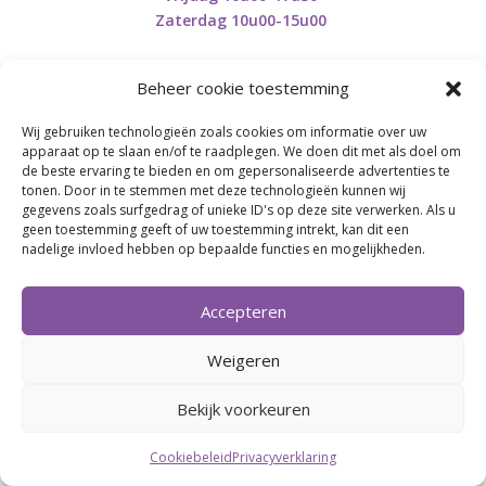
Zaterdag 10u00-15u00
Beheer cookie toestemming
Wij gebruiken technologieën zoals cookies om informatie over uw
Retourneren en herroepen
apparaat op te slaan en/of te raadplegen. We doen dit met als doel om
de beste ervaring te bieden en om gepersonaliseerde advertenties te
tonen. Door in te stemmen met deze technologieën kunnen wij
gegevens zoals surfgedrag of unieke ID's op deze site verwerken. Als u
BE0746.853.082
geen toestemming geeft of uw toestemming intrekt, kan dit een
nadelige invloed hebben op bepaalde functies en mogelijkheden.
BREI- EN HAAK-ATELJEE
Accepteren
Momenteel on hold wegens medische reden.
Heropstart september.
Weigeren
Bekijk voorkeuren
Webdesign by
Connection Communication
Cookiebeleid
Privacyverklaring