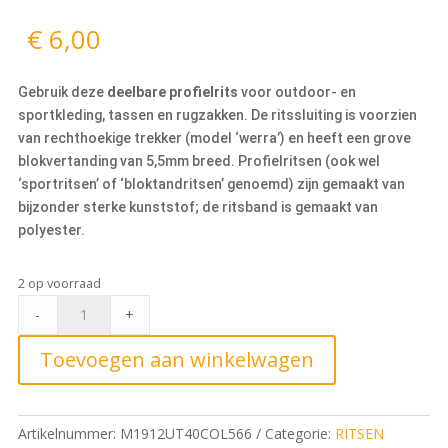
€
6,00
Gebruik deze
deelbare profielrits
voor outdoor- en
sportkleding, tassen en rugzakken. De ritssluiting is voorzien
van rechthoekige trekker (model ‘werra’) en heeft een grove
blokvertanding van 5,5mm breed. Profielritsen (ook wel
‘sportritsen’ of ‘bloktandritsen’ genoemd) zijn gemaakt van
bijzonder sterke kunststof; de ritsband is gemaakt van
polyester.
2 op voorraad
Deelbare
-
+
Blokrits
40cm,
Toevoegen aan winkelwagen
566
Kaki
1
Artikelnummer:
M1912UT40COL566
Categorie:
RITSEN
quantity