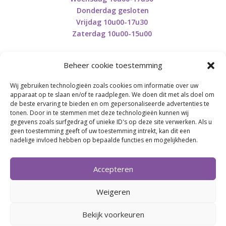
Donderdag gesloten
Vrijdag 10u00-17u30
Zaterdag 10u00-15u00
Beheer cookie toestemming
Wij gebruiken technologieën zoals cookies om informatie over uw
Retourneren en herroepen
apparaat op te slaan en/of te raadplegen. We doen dit met als doel om
de beste ervaring te bieden en om gepersonaliseerde advertenties te
tonen. Door in te stemmen met deze technologieën kunnen wij
gegevens zoals surfgedrag of unieke ID's op deze site verwerken. Als u
BE0746.853.082
geen toestemming geeft of uw toestemming intrekt, kan dit een
nadelige invloed hebben op bepaalde functies en mogelijkheden.
BREI- EN HAAK-ATELJEE
Accepteren
Momenteel on hold wegens medische reden.
Heropstart september.
Weigeren
Bekijk voorkeuren