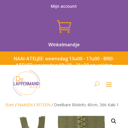
Mijn account

Winkelmandje
NAAI-ATELJEE: woensdag 13u00 - 17u00 - BREI-
ATELJEE: woensdag 18u30 - 21u30 en vrijdag
13u00 - 17u00
Start
/
NAAIEN
/
RITSEN
/ Deelbare Blokrits 40cm, 566 Kaki 1