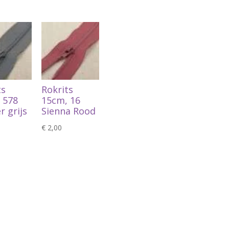
ts
Rokrits
 578
15cm, 16
r grijs
Sienna Rood
€
2,00