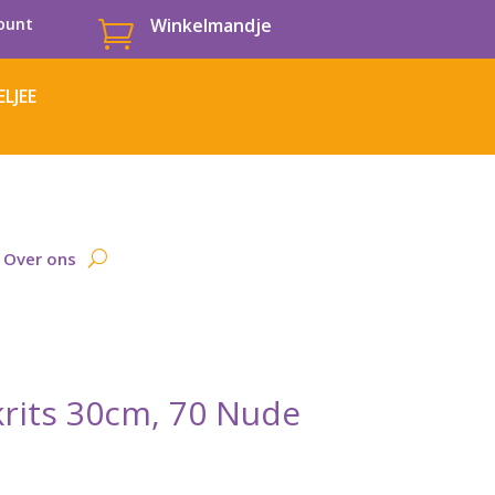
ount
Winkelmandje

LJEE
Over ons
krits 30cm, 70 Nude