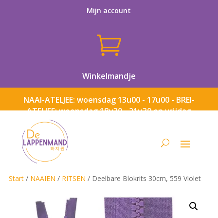
Mijn account

Winkelmandje
NAAI-ATELJEE: woensdag 13u00 - 17u00 - BREI-
ATELJEE: woensdag 18u30 - 21u30 en vrijdag
13u00 - 17u00
Start
/
NAAIEN
/
RITSEN
/ Deelbare Blokrits 30cm, 559 Violet