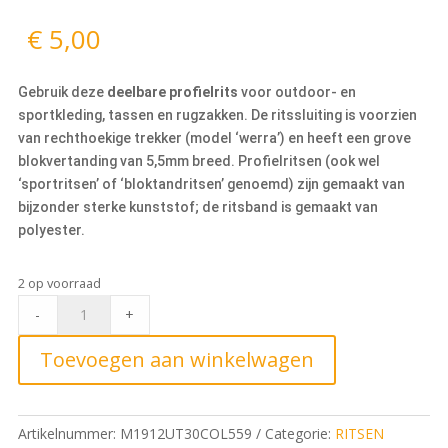
€
5,00
Gebruik deze
deelbare profielrits
voor outdoor- en
sportkleding, tassen en rugzakken. De ritssluiting is voorzien
van rechthoekige trekker (model ‘werra’) en heeft een grove
blokvertanding van 5,5mm breed. Profielritsen (ook wel
‘sportritsen’ of ‘bloktandritsen’ genoemd) zijn gemaakt van
bijzonder sterke kunststof; de ritsband is gemaakt van
polyester.
2 op voorraad
Deelbare
-
+
Blokrits
30cm,
Toevoegen aan winkelwagen
559
Violet
quantity
Artikelnummer:
M1912UT30COL559
Categorie:
RITSEN