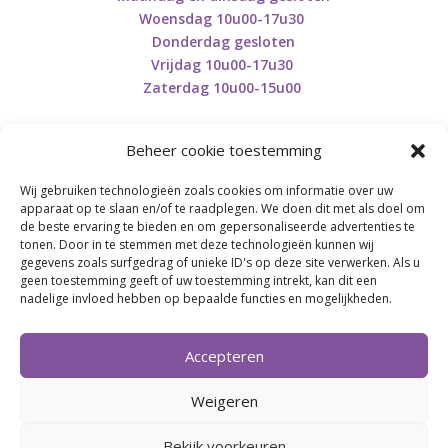
Woensdag 10u00-17u30
Donderdag gesloten
Vrijdag 10u00-17u30
Zaterdag 10u00-15u00
Beheer cookie toestemming
Wij gebruiken technologieën zoals cookies om informatie over uw
Retourneren en herroepen
apparaat op te slaan en/of te raadplegen. We doen dit met als doel om
de beste ervaring te bieden en om gepersonaliseerde advertenties te
tonen. Door in te stemmen met deze technologieën kunnen wij
gegevens zoals surfgedrag of unieke ID's op deze site verwerken. Als u
BE0746.853.082
geen toestemming geeft of uw toestemming intrekt, kan dit een
nadelige invloed hebben op bepaalde functies en mogelijkheden.
BREI- EN HAAK-ATELJEE
Accepteren
Momenteel on hold wegens medische reden.
Heropstart september.
Weigeren
Bekijk voorkeuren