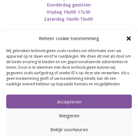
Donderdag gesloten
Vrijdag 10u00-17u30
Zaterdag 10u00-15u00
Beheer cookie toestemming
Wij gebruiken technologieën zoals cookies om informatie over uw
Retourneren en herroepen
apparaat op te slaan en/of te raadplegen. We doen dit met als doel om
de beste ervaring te bieden en om gepersonaliseerde advertenties te
tonen. Door in te stemmen met deze technologieën kunnen wij
gegevens zoals surfgedrag of unieke ID's op deze site verwerken. Als u
BE0746.853.082
geen toestemming geeft of uw toestemming intrekt, kan dit een
nadelige invloed hebben op bepaalde functies en mogelijkheden.
BREI- EN HAAK-ATELJEE
Accepteren
Momenteel on hold wegens medische reden.
Heropstart september.
Weigeren
Bekijk voorkeuren