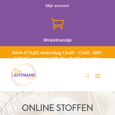
Mijn account

Winkelmandje
NAAI-ATELJEE: woensdag 13u00 - 17u00 - BREI-
ATELJEE: woensdag 18u30 - 21u30 en vrijdag
13u00 - 17u00
ONLINE STOFFEN