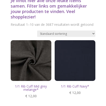
Je vindt hier alle onze leuke items
samen. Filter links om gemakkelijker
jouw producten te vinden. Veel
shopplezier!
Resultaat 1–10 van de 3687 resultaten wordt getoond
1/1 Rib Cuff Mid grey
1/1 Rib Cuff Navy*
melange*
€
12,00
€
12,00