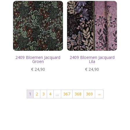
2409 Bloemen Jacquard
2409 Bloemen Jacquard
Groen
Lila
€
24,90
€
24,90
1
2
3
4
…
367
368
369
→