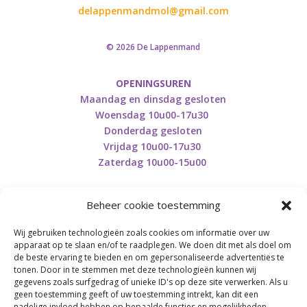
delappenmandmol@gmail.com
© 2026 De Lappenmand
OPENINGSUREN
Maandag en dinsdag gesloten
Woensdag 10u00-17u30
Donderdag gesloten
Vrijdag 10u00-17u30
Zaterdag 10u00-15u00
Beheer cookie toestemming
Wij gebruiken technologieën zoals cookies om informatie over uw
Retourneren en herroepen
apparaat op te slaan en/of te raadplegen. We doen dit met als doel om
de beste ervaring te bieden en om gepersonaliseerde advertenties te
tonen. Door in te stemmen met deze technologieën kunnen wij
gegevens zoals surfgedrag of unieke ID's op deze site verwerken. Als u
BE0746.853.082
geen toestemming geeft of uw toestemming intrekt, kan dit een
nadelige invloed hebben op bepaalde functies en mogelijkheden.