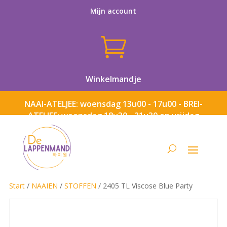
Mijn account

Winkelmandje
NAAI-ATELJEE: woensdag 13u00 - 17u00 - BREI-
ATELJEE: woensdag 18u30 - 21u30 en vrijdag
13u00 - 17u00
Start
/
NAAIEN
/
STOFFEN
/ 2405 TL Viscose Blue Party