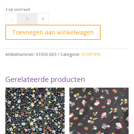
3 op voorraad
Stretch
-
+
Jeans
Black
Toevoegen aan winkelwagen
Blue
Washed
*
Artikelnummer:
01050-003
Categorie:
STOFFEN
quantity
Gerelateerde producten