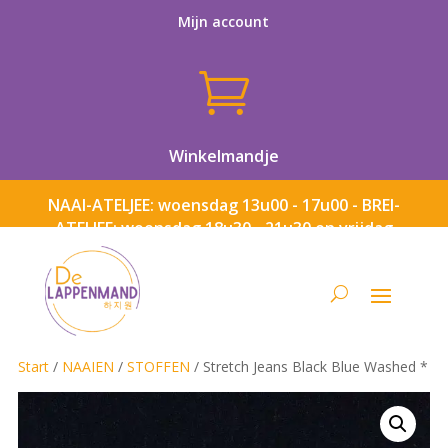
Mijn account

Winkelmandje
NAAI-ATELJEE: woensdag 13u00 - 17u00 - BREI-
ATELJEE: woensdag 18u30 - 21u30 en vrijdag
13u00 - 17u00
Start
/
NAAIEN
/
STOFFEN
/ Stretch Jeans Black Blue Washed *