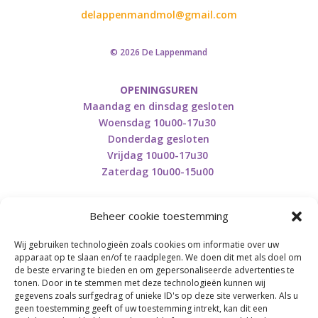
delappenmandmol@gmail.com
© 2026 De Lappenmand
OPENINGSUREN
Maandag en dinsdag gesloten
Woensdag 10u00-17u30
Donderdag gesloten
Vrijdag 10u00-17u30
Zaterdag 10u00-15u00
Beheer cookie toestemming
Wij gebruiken technologieën zoals cookies om informatie over uw
Retourneren en herroepen
apparaat op te slaan en/of te raadplegen. We doen dit met als doel om
de beste ervaring te bieden en om gepersonaliseerde advertenties te
tonen. Door in te stemmen met deze technologieën kunnen wij
gegevens zoals surfgedrag of unieke ID's op deze site verwerken. Als u
BE0746.853.082
geen toestemming geeft of uw toestemming intrekt, kan dit een