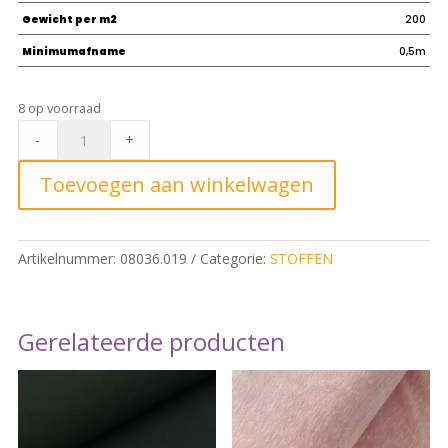
Gewicht per m2
200
Minimumafname
0,5m
8 op voorraad
Jersey
-
+
Navy
quantity
Toevoegen aan winkelwagen
Artikelnummer:
08036.019
Categorie:
STOFFEN
Gerelateerde producten