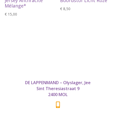
jersey Anthracite
Boordstof Licht Roze
Mélange*
€
8,50
€
15,00
DE LAPPENMAND – Olyslager, Jee
Sint Theresiastraat 9
2400 MOL
