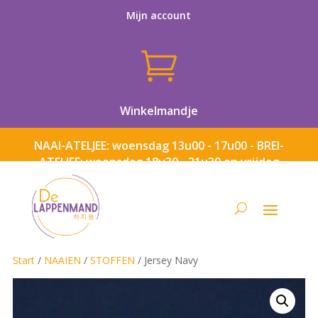
Mijn account

Winkelmandje
NAAI-ATELJEE: woensdag 13u00 - 17u00 - BREI-
ATELJEE: woensdag 18u30 - 21u30 en vrijdag
13u00 - 17u00
Start
/
NAAIEN
/
STOFFEN
/ Jersey Navy