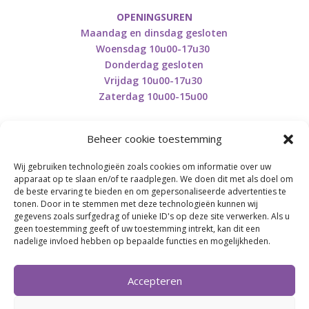
OPENINGSUREN
Maandag en dinsdag gesloten
Woensdag 10u00-17u30
Donderdag gesloten
Vrijdag 10u00-17u30
Zaterdag 10u00-15u00
Beheer cookie toestemming
Wij gebruiken technologieën zoals cookies om informatie over uw
apparaat op te slaan en/of te raadplegen. We doen dit met als doel om
Retourneren en herroepen
de beste ervaring te bieden en om gepersonaliseerde advertenties te
tonen. Door in te stemmen met deze technologieën kunnen wij
gegevens zoals surfgedrag of unieke ID's op deze site verwerken. Als u
BE0746.853.082
geen toestemming geeft of uw toestemming intrekt, kan dit een
nadelige invloed hebben op bepaalde functies en mogelijkheden.
BREI- EN HAAK-ATELJEE
Accepteren
Momenteel on hold wegens medische reden.