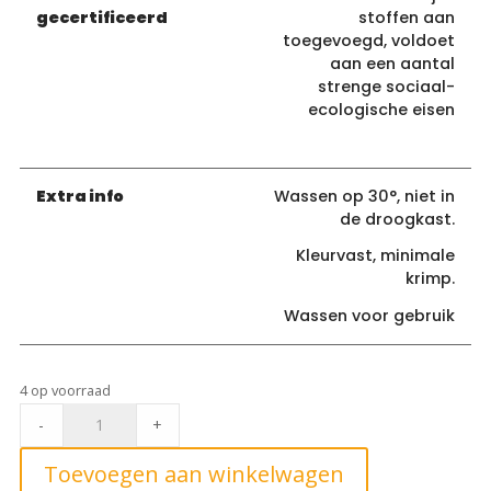
gecertificeerd
stoffen aan
toegevoegd, voldoet
aan een aantal
strenge sociaal-
ecologische eisen
Extra info
Wassen op 30°, niet in
de droogkast.
Kleurvast, minimale
krimp.
Wassen voor gebruik
4 op voorraad
Radiance
-
+
digital
Navy*
Toevoegen aan winkelwagen
quantity