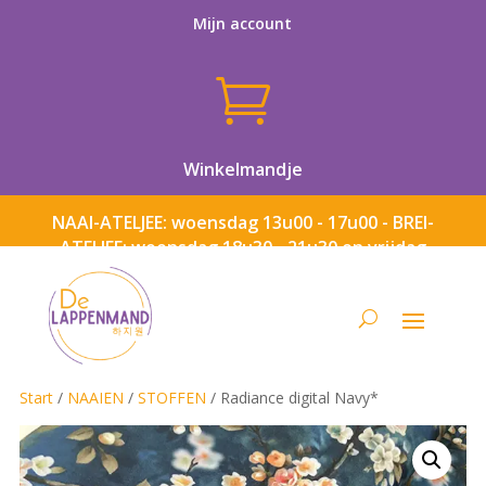
Mijn account

Winkelmandje
NAAI-ATELJEE: woensdag 13u00 - 17u00 - BREI-
ATELJEE: woensdag 18u30 - 21u30 en vrijdag
13u00 - 17u00
Start
/
NAAIEN
/
STOFFEN
/ Radiance digital Navy*