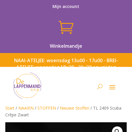
Mijn account

Winkelmandje
NAAI-ATELJEE: woensdag 13u00 - 17u00 - BREI-
ATELJEE: woensdag 18u30 - 21u30 en vrijdag
13u00 - 17u00
Start
/
NAAIEN
/
STOFFEN
/
Nieuwe Stoffen
/ TL 2409 Scuba
Crêpe Zwart