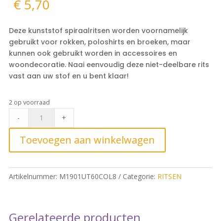
€
5,70
Deze kunststof spiraalritsen worden voornamelijk
gebruikt voor rokken, poloshirts en broeken, maar
kunnen ook gebruikt worden in accessoires en
woondecoratie. Naai eenvoudig deze niet-deelbare rits
vast aan uw stof en u bent klaar!
2 op voorraad
Rokrits
-
+
60cm,
8
Toevoegen aan winkelwagen
Cacao
quantity
Artikelnummer:
M1901UT60COL8
Categorie:
RITSEN
Gerelateerde producten