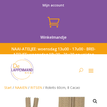
Mijn account

Winkelmandje
NAAI-ATELJEE: woensdag 13u00 - 17u00 - BREI-
ATELJEE: woensdag 18u30 - 21u30 en vrijdag
13u00 - 17u00
Start
/
NAAIEN
/
RITSEN
/ Rokrits 60cm, 8 Cacao