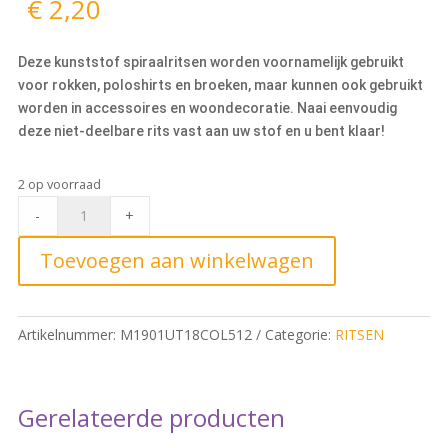
€
2,20
Deze kunststof spiraalritsen worden voornamelijk gebruikt
voor rokken, poloshirts en broeken, maar kunnen ook gebruikt
worden in accessoires en woondecoratie. Naai eenvoudig
deze niet-deelbare rits vast aan uw stof en u bent klaar!
2 op voorraad
Rokrits
-
+
18cm,
512
Toevoegen aan winkelwagen
Babyroze
quantity
Artikelnummer:
M1901UT18COL512
Categorie:
RITSEN
Gerelateerde producten