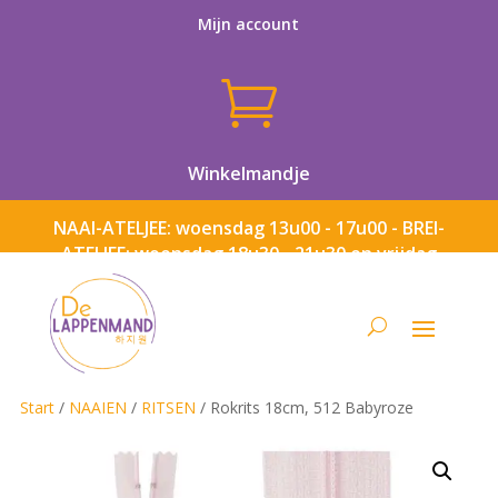
Mijn account

Winkelmandje
NAAI-ATELJEE: woensdag 13u00 - 17u00 - BREI-
ATELJEE: woensdag 18u30 - 21u30 en vrijdag
13u00 - 17u00
Start
/
NAAIEN
/
RITSEN
/ Rokrits 18cm, 512 Babyroze