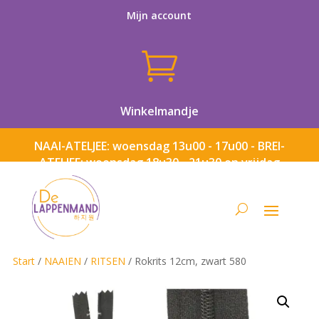
Mijn account

Winkelmandje
NAAI-ATELJEE: woensdag 13u00 - 17u00 - BREI-
ATELJEE: woensdag 18u30 - 21u30 en vrijdag
13u00 - 17u00
Start
/
NAAIEN
/
RITSEN
/ Rokrits 12cm, zwart 580