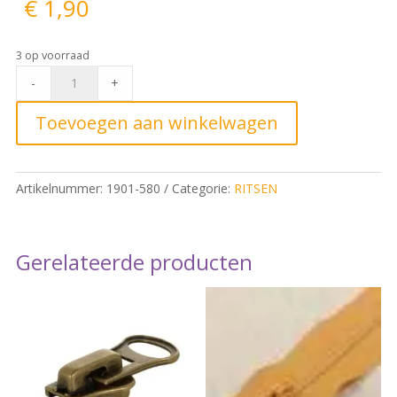
€
1,90
3 op voorraad
Rokrits
-
+
12cm,
zwart
Toevoegen aan winkelwagen
580
quantity
Artikelnummer:
1901-580
Categorie:
RITSEN
Gerelateerde producten