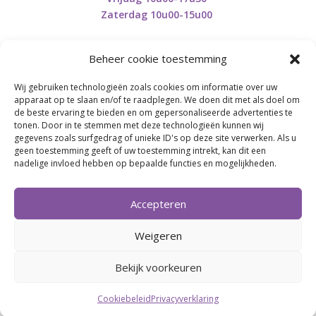
Zaterdag 10u00-15u00
Beheer cookie toestemming
Wij gebruiken technologieën zoals cookies om informatie over uw
Retourneren en herroepen
apparaat op te slaan en/of te raadplegen. We doen dit met als doel om
de beste ervaring te bieden en om gepersonaliseerde advertenties te
tonen. Door in te stemmen met deze technologieën kunnen wij
gegevens zoals surfgedrag of unieke ID's op deze site verwerken. Als u
BE0746.853.082
geen toestemming geeft of uw toestemming intrekt, kan dit een
nadelige invloed hebben op bepaalde functies en mogelijkheden.
BREI- EN HAAK-ATELJEE
Accepteren
Momenteel on hold wegens medische reden.
Heropstart september.
Weigeren
Bekijk voorkeuren
Webdesign by
Connection Communication
Cookiebeleid
Privacyverklaring