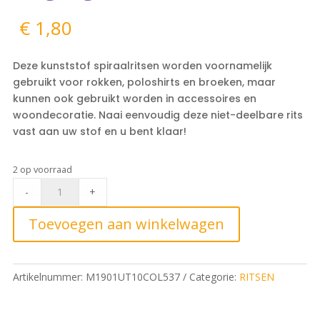
€
1,80
Deze kunststof spiraalritsen worden voornamelijk
gebruikt voor rokken, poloshirts en broeken, maar
kunnen ook gebruikt worden in accessoires en
woondecoratie. Naai eenvoudig deze niet-deelbare rits
vast aan uw stof en u bent klaar!
2 op voorraad
Rokrits
-
+
10cm,
537
Toevoegen aan winkelwagen
Wilgengroen
quantity
Artikelnummer:
M1901UT10COL537
Categorie:
RITSEN