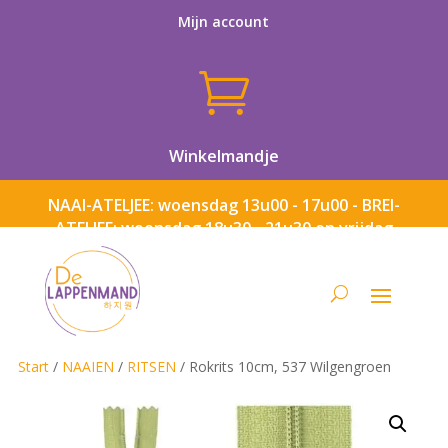
Mijn account

Winkelmandje
NAAI-ATELJEE: woensdag 13u00 - 17u00 - BREI-
ATELJEE: woensdag 18u30 - 21u30 en vrijdag
13u00 - 17u00
Start
/
NAAIEN
/
RITSEN
/ Rokrits 10cm, 537 Wilgengroen