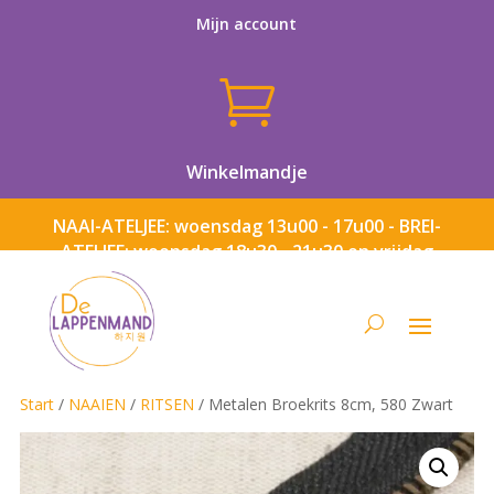
Mijn account

Winkelmandje
NAAI-ATELJEE: woensdag 13u00 - 17u00 - BREI-
ATELJEE: woensdag 18u30 - 21u30 en vrijdag
13u00 - 17u00
Start
/
NAAIEN
/
RITSEN
/ Metalen Broekrits 8cm, 580 Zwart