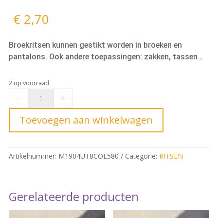
€
2,70
Broekritsen kunnen gestikt worden in broeken en
pantalons. Ook andere toepassingen: zakken, tassen…
2 op voorraad
Metalen
-
+
Broekrits
8cm,
Toevoegen aan winkelwagen
580
Zwart
quantity
Artikelnummer:
M1904UT8COL580
Categorie:
RITSEN
Gerelateerde producten