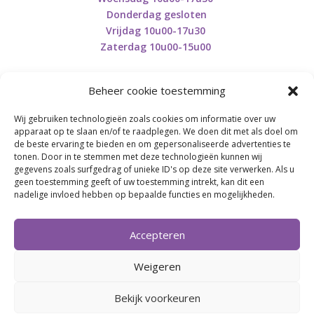
Donderdag gesloten
Vrijdag 10u00-17u30
Zaterdag 10u00-15u00
Beheer cookie toestemming
Wij gebruiken technologieën zoals cookies om informatie over uw
Retourneren en herroepen
apparaat op te slaan en/of te raadplegen. We doen dit met als doel om
de beste ervaring te bieden en om gepersonaliseerde advertenties te
tonen. Door in te stemmen met deze technologieën kunnen wij
gegevens zoals surfgedrag of unieke ID's op deze site verwerken. Als u
BE0746.853.082
geen toestemming geeft of uw toestemming intrekt, kan dit een
nadelige invloed hebben op bepaalde functies en mogelijkheden.
BREI- EN HAAK-ATELJEE
Accepteren
Momenteel on hold wegens medische reden.
Heropstart september.
Weigeren
Bekijk voorkeuren