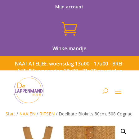
Mijn account

Winkelmandje
NAAI-ATELJEE: woensdag 13u00 - 17u00 - BREI-
ATELJEE: woensdag 18u30 - 21u30 en vrijdag
13u00 - 17u00
Start
/
NAAIEN
/
RITSEN
/ Deelbare Blokrits 80cm, 508 Cognac