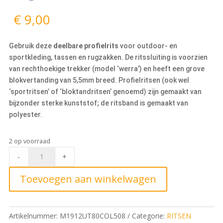
€
9,00
Gebruik deze
deelbare profielrits
voor outdoor- en
sportkleding, tassen en rugzakken. De ritssluiting is voorzien
van rechthoekige trekker (model ‘werra’) en heeft een grove
blokvertanding van 5,5mm breed. Profielritsen (ook wel
‘sportritsen’ of ‘bloktandritsen’ genoemd) zijn gemaakt van
bijzonder sterke kunststof; de ritsband is gemaakt van
polyester.
2 op voorraad
Deelbare
-
+
Blokrits
80cm,
Toevoegen aan winkelwagen
508
Cognac
quantity
Artikelnummer:
M1912UT80COL508
Categorie:
RITSEN