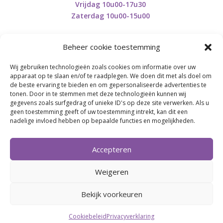
Vrijdag 10u00-17u30
Zaterdag 10u00-15u00
Beheer cookie toestemming
Wij gebruiken technologieën zoals cookies om informatie over uw
Retourneren en herroepen
apparaat op te slaan en/of te raadplegen. We doen dit met als doel om
de beste ervaring te bieden en om gepersonaliseerde advertenties te
tonen. Door in te stemmen met deze technologieën kunnen wij
gegevens zoals surfgedrag of unieke ID's op deze site verwerken. Als u
BE0746.853.082
geen toestemming geeft of uw toestemming intrekt, kan dit een
nadelige invloed hebben op bepaalde functies en mogelijkheden.
BREI- EN HAAK-ATELJEE
Accepteren
Momenteel on hold wegens medische reden.
Heropstart september.
Weigeren
Bekijk voorkeuren
Webdesign by
Connection Communication
Cookiebeleid
Privacyverklaring