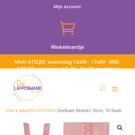
Mijn account

Winkelmandje
NAAI-ATELJEE: woensdag 13u00 - 17u00 - BREI-
ATELJEE: woensdag 18u30 - 21u30 en vrijdag
13u00 - 17u00
Start
/
NAAIEN
/
RITSEN
/ Deelbare Blokrits 70cm, 70 Nude