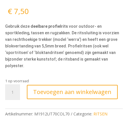
€
7,50
Gebruik deze
deelbare profielrits
voor outdoor- en
sportkleding, tassen en rugzakken. De ritssluiting is voorzien
van rechthoekige trekker (model ‘werra’) en heeft een grove
blokvertanding van 5,5mm breed. Profielritsen (ook wel
‘sportritsen’ of ‘bloktandritsen’ genoemd) zijn gemaakt van
bijzonder sterke kunststof; de ritsband is gemaakt van
polyester.
1 op voorraad
Toevoegen aan winkelwagen
Artikelnummer:
M1912UT70COL70
Categorie:
RITSEN