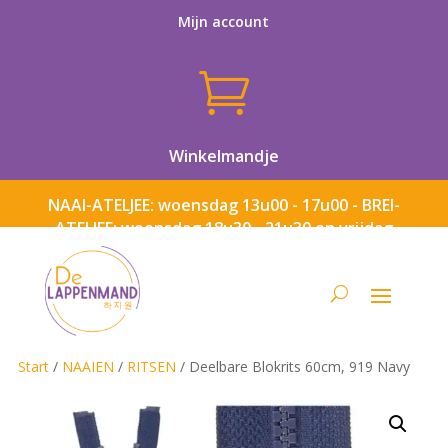
Mijn account

Winkelmandje
NAAI-ATELJEE: woensdag 13u00 - 17u00 - BREI-
ATELJEE: woensdag 18u30 - 21u30 en vrijdag
13u00 - 17u00
Start
/
NAAIEN
/
RITSEN
/ Deelbare Blokrits 60cm, 919 Navy