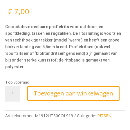
€
7,00
Gebruik deze
deelbare profielrits
voor outdoor- en
sportkleding, tassen en rugzakken. De ritssluiting is voorzien
van rechthoekige trekker (model ‘werra’) en heeft een grove
blokvertanding van 5,5mm breed. Profielritsen (ook wel
‘sportritsen’ of ‘bloktandritsen’ genoemd) zijn gemaakt van
bijzonder sterke kunststof; de ritsband is gemaakt van
polyester.
1 op voorraad
Toevoegen aan winkelwagen
Artikelnummer:
M1912UT60COL919
Categorie:
RITSEN