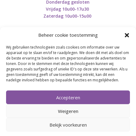
Donderdag gesloten
Vrijdag 10u00-17u30
Zaterdag 10u00-15u00
Beheer cookie toestemming
Wij gebruiken technologieën zoals cookies om informatie over uw
Retourneren en herroepen
apparaat op te slaan en/of te raadplegen. We doen dit met als doel om
de beste ervaring te bieden en om gepersonaliseerde advertenties te
tonen. Door in te stemmen met deze technologieën kunnen wij
gegevens zoals surfgedrag of unieke ID's op deze site verwerken. Als u
BE0746.853.082
geen toestemming geeft of uw toestemming intrekt, kan dit een
nadelige invloed hebben op bepaalde functies en mogelijkheden.
BREI- EN HAAK-ATELJEE
Accepteren
Momenteel on hold wegens medische reden.
Heropstart september.
Weigeren
Bekijk voorkeuren