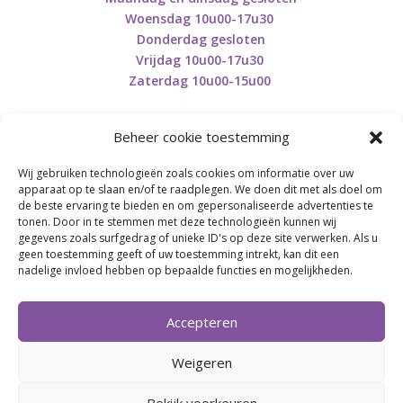
Woensdag 10u00-17u30
Donderdag gesloten
Vrijdag 10u00-17u30
Zaterdag 10u00-15u00
Beheer cookie toestemming
Wij gebruiken technologieën zoals cookies om informatie over uw
Retourneren en herroepen
apparaat op te slaan en/of te raadplegen. We doen dit met als doel om
de beste ervaring te bieden en om gepersonaliseerde advertenties te
tonen. Door in te stemmen met deze technologieën kunnen wij
gegevens zoals surfgedrag of unieke ID's op deze site verwerken. Als u
BE0746.853.082
geen toestemming geeft of uw toestemming intrekt, kan dit een
nadelige invloed hebben op bepaalde functies en mogelijkheden.
BREI- EN HAAK-ATELJEE
Accepteren
Momenteel on hold wegens medische reden.
Heropstart september.
Weigeren
Bekijk voorkeuren