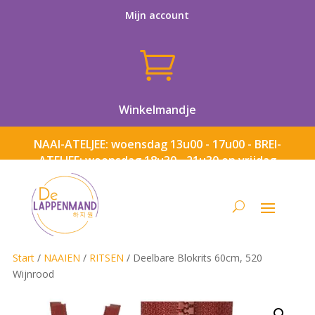
Mijn account

Winkelmandje
NAAI-ATELJEE: woensdag 13u00 - 17u00 - BREI-
ATELJEE: woensdag 18u30 - 21u30 en vrijdag
13u00 - 17u00
Start
/
NAAIEN
/
RITSEN
/ Deelbare Blokrits 60cm, 520
Wijnrood