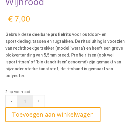
Wijnrood
€
7,00
Gebruik deze
deelbare profielrits
voor outdoor- en
sportkleding, tassen en rugzakken. De ritssluiting is voorzien
van rechthoekige trekker (model ‘werra’) en heeft een grove
blokvertanding van 5,5mm breed. Profielritsen (ook wel
‘sportritsen’ of ‘bloktandritsen’ genoemd) zijn gemaakt van
bijzonder sterke kunststof; de ritsband is gemaakt van
polyester.
2 op voorraad
Deelbare
-
+
Blokrits
60cm,
Toevoegen aan winkelwagen
520
Wijnrood
quantity