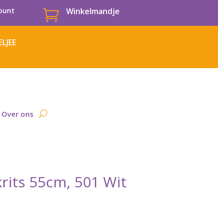
ount
Winkelmandje

LJEE
Over ons
rits 55cm, 501 Wit