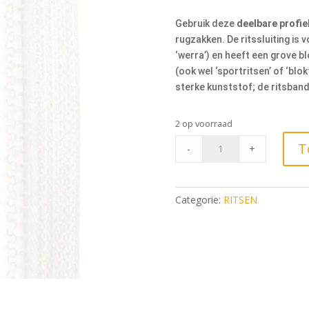
Gebruik deze
deelbare profiel
rugzakken. De ritssluiting is
‘werra’) en heeft een grove b
(ook wel ‘sportritsen’ of ‘bl
sterke kunststof; de ritsband
2 op voorraad
Deelbare
T
-
+
Blokrits
55cm,
501
Categorie:
RITSEN
Wit
quantity