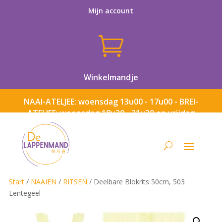
Mijn account

Winkelmandje
NAAI-ATELJEE: woensdag 13u00 - 17u00 - BREI-
ATELJEE: woensdag 18u30 - 21u30 en vrijdag
13u00 - 17u00
Start
/
NAAIEN
/
RITSEN
/ Deelbare Blokrits 50cm, 503
Lentegeel