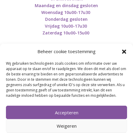
Maandag en dinsdag gesloten
Woensdag 10u00-17u30
Donderdag gesloten
Vrijdag 10u00-17u30
Zaterdag 10u00-15u00
Beheer cookie toestemming
Wij gebruiken technologieën zoals cookies om informatie over uw
Retourneren en herroepen
apparaat op te slaan en/of te raadplegen. We doen dit met als doel om
de beste ervaring te bieden en om gepersonaliseerde advertenties te
tonen. Door in te stemmen met deze technologieën kunnen wij
gegevens zoals surfgedrag of unieke ID's op deze site verwerken. Als u
BE0746.853.082
geen toestemming geeft of uw toestemming intrekt, kan dit een
nadelige invloed hebben op bepaalde functies en mogelijkheden.
BREI- EN HAAK-ATELJEE
Accepteren
Momenteel on hold wegens medische reden.
Heropstart september.
Weigeren