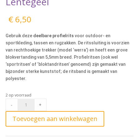
Lentegeel
€
6,50
Gebruik deze
deelbare profielrits
voor outdoor- en
sportkleding, tassen en rugzakken. De ritssluiting is voorzien
van rechthoekige trekker (model ‘werra’) en heeft een grove
blokvertanding van 5,5mm breed. Profielritsen (ook wel
‘sportritsen’ of ‘bloktandritsen’ genoemd) zijn gemaakt van
bijzonder sterke kunststof; de ritsband is gemaakt van
polyester.
2 op voorraad
Deelbare
-
+
Blokrits
50cm,
Toevoegen aan winkelwagen
503
Lentegeel
quantity