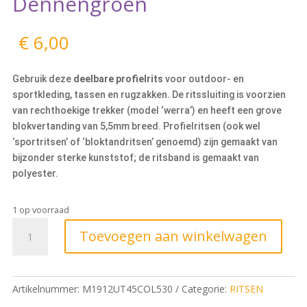
Dennengroen
€
6,00
Gebruik deze
deelbare profielrits
voor outdoor- en
sportkleding, tassen en rugzakken. De ritssluiting is voorzien
van rechthoekige trekker (model ‘werra’) en heeft een grove
blokvertanding van 5,5mm breed. Profielritsen (ook wel
‘sportritsen’ of ‘bloktandritsen’ genoemd) zijn gemaakt van
bijzonder sterke kunststof; de ritsband is gemaakt van
polyester.
1 op voorraad
Toevoegen aan winkelwagen
Artikelnummer:
M1912UT45COL530
Categorie:
RITSEN