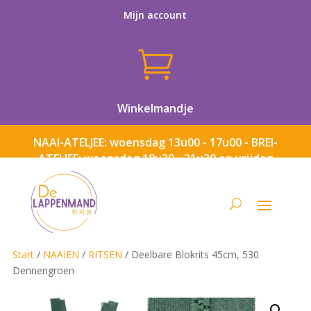
Mijn account

Winkelmandje
NAAI-ATELJEE: woensdag 13u00 - 17u00 - BREI-
ATELJEE: woensdag 18u30 - 21u30 en vrijdag
13u00 - 17u00
Start
/
NAAIEN
/
RITSEN
/ Deelbare Blokrits 45cm, 530
Dennengroen