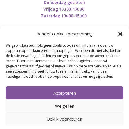
Donderdag gesloten
Vrijdag 10u00-17u30
Zaterdag 10u00-15u00
Beheer cookie toestemming
Wij gebruiken technologieën zoals cookies om informatie over uw
Retourneren en herroepen
apparaat op te slaan en/of te raadplegen. We doen dit met als doel om
de beste ervaring te bieden en om gepersonaliseerde advertenties te
tonen. Door in te stemmen met deze technologieën kunnen wij
gegevens zoals surfgedrag of unieke ID's op deze site verwerken. Als u
BE0746.853.082
geen toestemming geeft of uw toestemming intrekt, kan dit een
nadelige invloed hebben op bepaalde functies en mogelijkheden.
BREI- EN HAAK-ATELJEE
Accepteren
Momenteel on hold wegens medische reden.
Heropstart september.
Weigeren
Bekijk voorkeuren