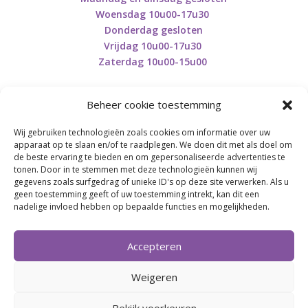
Woensdag 10u00-17u30
Donderdag gesloten
Vrijdag 10u00-17u30
Zaterdag 10u00-15u00
Beheer cookie toestemming
Wij gebruiken technologieën zoals cookies om informatie over uw
Retourneren en herroepen
apparaat op te slaan en/of te raadplegen. We doen dit met als doel om
de beste ervaring te bieden en om gepersonaliseerde advertenties te
tonen. Door in te stemmen met deze technologieën kunnen wij
gegevens zoals surfgedrag of unieke ID's op deze site verwerken. Als u
BE0746.853.082
geen toestemming geeft of uw toestemming intrekt, kan dit een
nadelige invloed hebben op bepaalde functies en mogelijkheden.
BREI- EN HAAK-ATELJEE
Accepteren
Momenteel on hold wegens medische reden.
Heropstart september.
Weigeren
Bekijk voorkeuren