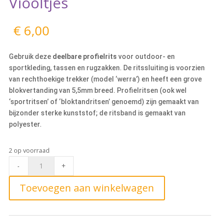
Viooltjes
€
6,00
Gebruik deze
deelbare profielrits
voor outdoor- en
sportkleding, tassen en rugzakken. De ritssluiting is voorzien
van rechthoekige trekker (model ‘werra’) en heeft een grove
blokvertanding van 5,5mm breed. Profielritsen (ook wel
‘sportritsen’ of ‘bloktandritsen’ genoemd) zijn gemaakt van
bijzonder sterke kunststof; de ritsband is gemaakt van
polyester.
2 op voorraad
Deelbare
-
+
Blokrits
40cm,
Toevoegen aan winkelwagen
863
Viooltjes
quantity