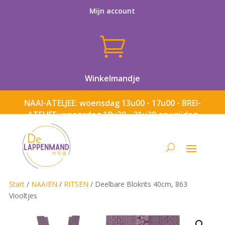
Mijn account

Winkelmandje
NAAI-ATELJEE: woensdag 13u00 - 17u00 - BREI-
ATELJEE: woensdag 18u30 - 21u30 en vrijdag
13u00 - 17u00
Start
/
NAAIEN
/
RITSEN
/ Deelbare Blokrits 40cm, 863
Viooltjes