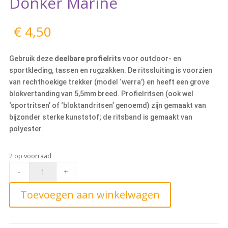
Donker Marine
€
4,50
Gebruik deze
deelbare profielrits
voor outdoor- en
sportkleding, tassen en rugzakken. De ritssluiting is voorzien
van rechthoekige trekker (model ‘werra’) en heeft een grove
blokvertanding van 5,5mm breed. Profielritsen (ook wel
‘sportritsen’ of ‘bloktandritsen’ genoemd) zijn gemaakt van
bijzonder sterke kunststof; de ritsband is gemaakt van
polyester.
2 op voorraad
Deelbare
-
+
Blokrits
25cm,
Toevoegen aan winkelwagen
71
Donker
Marine