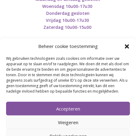
Woensdag 10u00-17u30
Donderdag gesloten
Vrijdag 10u00-17u30
Zaterdag 10u00-15u00
Beheer cookie toestemming
Wij gebruiken technologieën zoals cookies om informatie over uw
Retourneren en herroepen
apparaat op te slaan en/of te raadplegen. We doen dit met als doel om
de beste ervaring te bieden en om gepersonaliseerde advertenties te
tonen. Door in te stemmen met deze technologieën kunnen wij
gegevens zoals surfgedrag of unieke ID's op deze site verwerken. Als u
BE0746.853.082
geen toestemming geeft of uw toestemming intrekt, kan dit een
nadelige invloed hebben op bepaalde functies en mogelijkheden.
BREI- EN HAAK-ATELJEE
Accepteren
Momenteel on hold wegens medische reden.
Heropstart september.
Weigeren
Bekijk voorkeuren