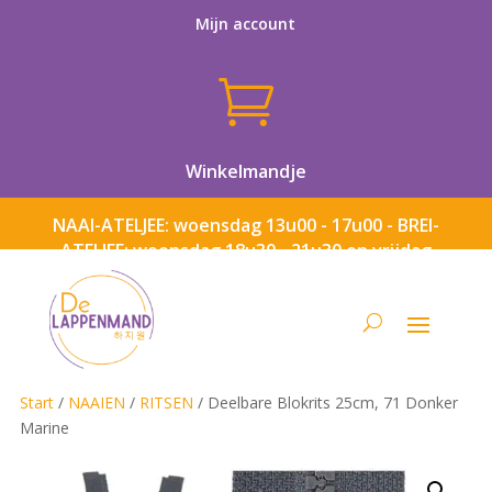
Mijn account

Winkelmandje
NAAI-ATELJEE: woensdag 13u00 - 17u00 - BREI-
ATELJEE: woensdag 18u30 - 21u30 en vrijdag
13u00 - 17u00
Start
/
NAAIEN
/
RITSEN
/ Deelbare Blokrits 25cm, 71 Donker
Marine