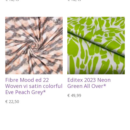
Fibre Mood ed 22
Editex 2023 Neon
Woven vi satin colorful
Green All Over*
Eve Peach Grey*
€
49,99
€
22,50