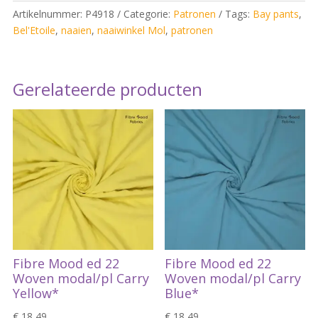
Artikelnummer:
P4918
Categorie:
Patronen
Tags:
Bay pants
,
Bel'Etoile
,
naaien
,
naaiwinkel Mol
,
patronen
Gerelateerde producten
Fibre Mood ed 22
Fibre Mood ed 22
Woven modal/pl Carry
Woven modal/pl Carry
Yellow*
Blue*
€
18,49
€
18,49