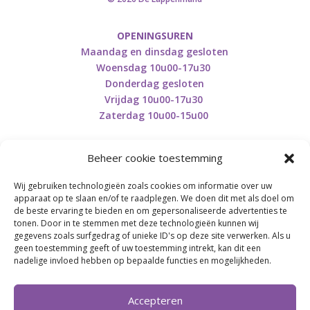
OPENINGSUREN
Maandag en dinsdag gesloten
Woensdag 10u00-17u30
Donderdag gesloten
Vrijdag 10u00-17u30
Zaterdag 10u00-15u00
Beheer cookie toestemming
Wij gebruiken technologieën zoals cookies om informatie over uw
Retourneren en herroepen
apparaat op te slaan en/of te raadplegen. We doen dit met als doel om
de beste ervaring te bieden en om gepersonaliseerde advertenties te
tonen. Door in te stemmen met deze technologieën kunnen wij
gegevens zoals surfgedrag of unieke ID's op deze site verwerken. Als u
BE0746.853.082
geen toestemming geeft of uw toestemming intrekt, kan dit een
nadelige invloed hebben op bepaalde functies en mogelijkheden.
BREI- EN HAAK-ATELJEE
Accepteren