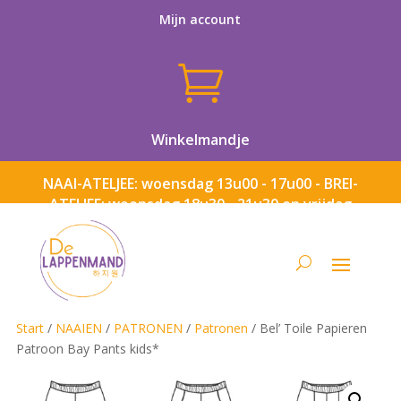
Mijn account

Winkelmandje
NAAI-ATELJEE: woensdag 13u00 - 17u00 - BREI-
ATELJEE: woensdag 18u30 - 21u30 en vrijdag
13u00 - 17u00
Start
/
NAAIEN
/
PATRONEN
/
Patronen
/ Bel’ Toile Papieren
Patroon Bay Pants kids*