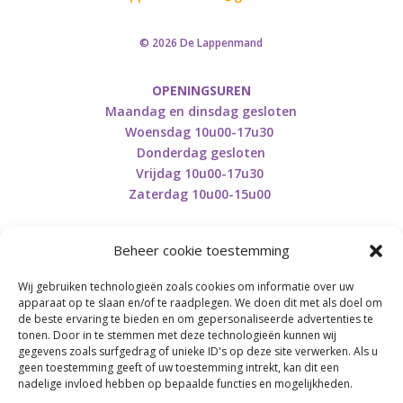
© 2026 De Lappenmand
OPENINGSUREN
Maandag en dinsdag gesloten
Woensdag 10u00-17u30
Donderdag gesloten
Vrijdag 10u00-17u30
Zaterdag 10u00-15u00
Beheer cookie toestemming
Wij gebruiken technologieën zoals cookies om informatie over uw
Retourneren en herroepen
apparaat op te slaan en/of te raadplegen. We doen dit met als doel om
de beste ervaring te bieden en om gepersonaliseerde advertenties te
tonen. Door in te stemmen met deze technologieën kunnen wij
gegevens zoals surfgedrag of unieke ID's op deze site verwerken. Als u
BE0746.853.082
geen toestemming geeft of uw toestemming intrekt, kan dit een
nadelige invloed hebben op bepaalde functies en mogelijkheden.