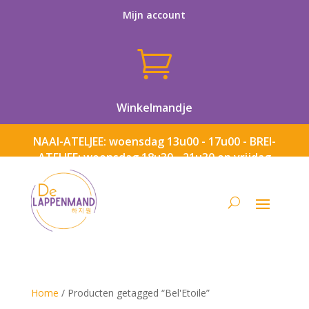
Mijn account

Winkelmandje
NAAI-ATELJEE: woensdag 13u00 - 17u00 - BREI-
ATELJEE: woensdag 18u30 - 21u30 en vrijdag
13u00 - 17u00
Home
/ Producten getagged “Bel'Etoile”