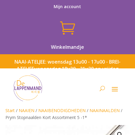
Mijn account

Winkelmandje
NAAI-ATELJEE: woensdag 13u00 - 17u00 - BREI-
ATELJEE: woensdag 18u30 - 21u30 en vrijdag
13u00 - 17u00
Start
/
NAAIEN
/
NAAIBENODIGDHEDEN
/
NAAINAALDEN
/
Prym Stopnaalden Kort Assortiment 5 -1*