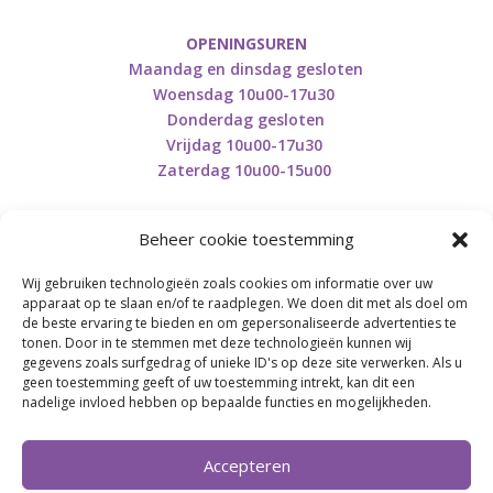
OPENINGSUREN
Maandag en dinsdag gesloten
Woensdag 10u00-17u30
Donderdag gesloten
Vrijdag 10u00-17u30
Zaterdag 10u00-15u00
Beheer cookie toestemming
Wij gebruiken technologieën zoals cookies om informatie over uw
Retourneren en herroepen
apparaat op te slaan en/of te raadplegen. We doen dit met als doel om
de beste ervaring te bieden en om gepersonaliseerde advertenties te
tonen. Door in te stemmen met deze technologieën kunnen wij
gegevens zoals surfgedrag of unieke ID's op deze site verwerken. Als u
BE0746.853.082
geen toestemming geeft of uw toestemming intrekt, kan dit een
nadelige invloed hebben op bepaalde functies en mogelijkheden.
BREI- EN HAAK-ATELJEE
Accepteren
Momenteel on hold wegens medische reden.