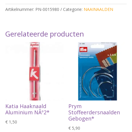
-1*
Artikelnummer:
PN-0015980
Categorie:
NAAINAALDEN
quantity
Gerelateerde producten
Katia Haaknaald
Prym
Aluminium NÂº2*
Stoffeerdersnaalden
Gebogen*
€
1,50
€
5,90