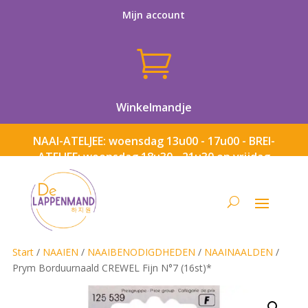
Mijn account

Winkelmandje
NAAI-ATELJEE: woensdag 13u00 - 17u00 - BREI-
ATELJEE: woensdag 18u30 - 21u30 en vrijdag
13u00 - 17u00
Start
/
NAAIEN
/
NAAIBENODIGDHEDEN
/
NAAINAALDEN
/
Prym Borduurnaald CREWEL Fijn N°7 (16st)*