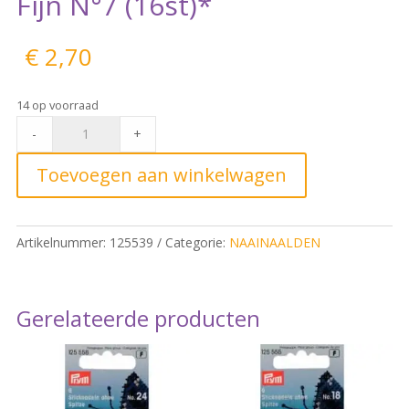
Fijn N°7 (16st)*
€
2,70
14 op voorraad
Prym
-
+
Borduurnaald
CREWEL
Toevoegen aan winkelwagen
Fijn
N°7
(16st)*
Artikelnummer:
125539
Categorie:
NAAINAALDEN
quantity
Gerelateerde producten