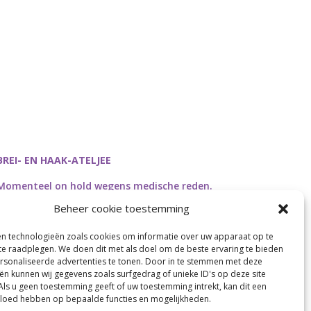
BREI- EN HAAK-ATELJEE
Momenteel on hold wegens medische reden.
Heropstart september.
Beheer cookie toestemming
en technologieën zoals cookies om informatie over uw apparaat op te
 te raadplegen. We doen dit met als doel om de beste ervaring te bieden
sonaliseerde advertenties te tonen. Door in te stemmen met deze
Webdesign by
Connection Communication
ën kunnen wij gegevens zoals surfgedrag of unieke ID's op deze site
Als u geen toestemming geeft of uw toestemming intrekt, kan dit een
vloed hebben op bepaalde functies en mogelijkheden.