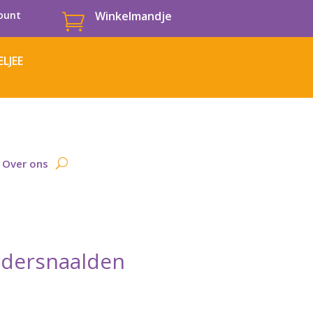
ount
Winkelmandje

LJEE
Over ons
rdersnaalden