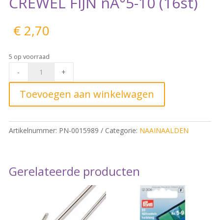
CREWEL FIJN nÂ°5-10 (16st)
€
2,70
5 op voorraad
Prym
-
+
BORDUURNAALD
CREWEL
Toevoegen aan winkelwagen
FIJN
nÂ°5-
10
Artikelnummer:
PN-0015989
Categorie:
NAAINAALDEN
(16st)
quantity
Gerelateerde producten