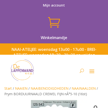
Mijn account

Winkelmandje
NAAI-ATELJEE: woensdag 13u00 - 17u00 - BREI-
ATELJEE: woensdag 18u30 - 21u30 en vrijdag
13u00 - 17u00
Start
/
NAAIEN
/
NAAIBENODIGDHEDEN
/
NAAINAALDEN
/
Prym BORDUURNAALD CREWEL FIJN nÂ°5-10 (16st)