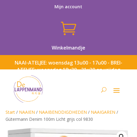
Mijn account

Winkelmandje
NAAI-ATELJEE: woensdag 13u00 - 17u00 - BREI-
ATELJEE: woensdag 18u30 - 21u30 en vrijdag
13u00 - 17u00
Start
/
NAAIEN
/
NAAIBENODIGDHEDEN
/
NAAIGAREN
/
Gütermann Denim 100m Licht grijs col 9830