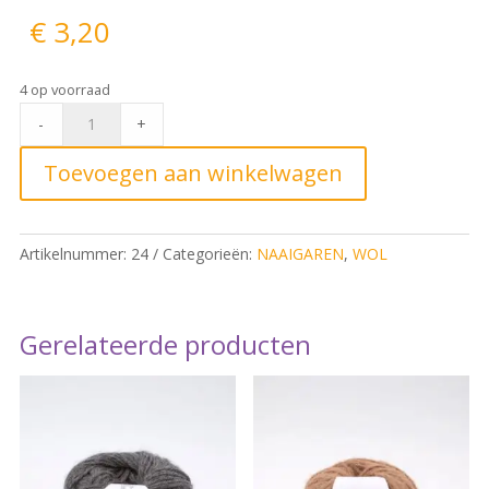
€
3,20
4 op voorraad
Gütermann
-
+
Denim
100m
Toevoegen aan winkelwagen
Licht
grijs
col
Artikelnummer:
24
Categorieën:
NAAIGAREN
,
WOL
9830
quantity
Gerelateerde producten