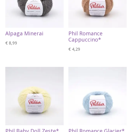
Alpaga Minerai
Phil Romance
Cappuccino*
€
8,99
€
4,29
Phil Baby Doll Zeste*
Phil Romance Glacier*