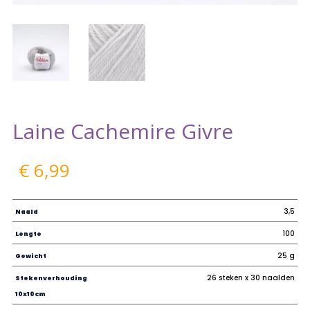
Laine Cachemire Givre
€
6,99
3,5
Naald
100
Lengte
25 g
Gewicht
26 steken x 30 naalden
Stekenverhouding
10x10cm