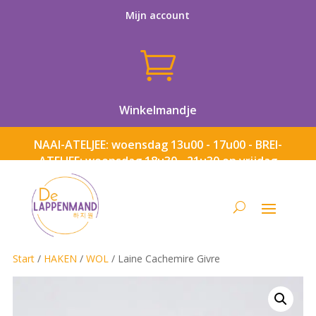
Mijn account

Winkelmandje
NAAI-ATELJEE: woensdag 13u00 - 17u00 - BREI-
ATELJEE: woensdag 18u30 - 21u30 en vrijdag
13u00 - 17u00
Start
/
HAKEN
/
WOL
/ Laine Cachemire Givre