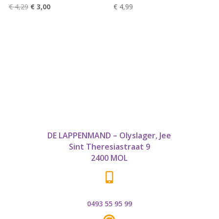
Oorspronkelijke
Huidige
€
4,29
€
3,00
€
4,99
prijs
prijs
was:
is:
€ 4,29.
€ 3,00.
DE LAPPENMAND – Olyslager, Jee
Sint Theresiastraat 9
2400 MOL

0493 55 95 99