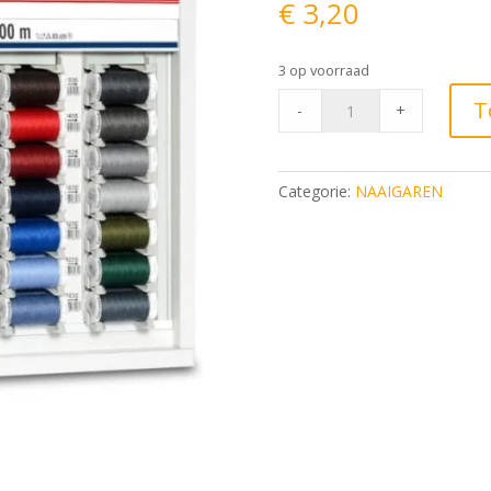
€
3,20
3 op voorraad
Gütermann
T
-
+
Denim
100m
Donker
Categorie:
NAAIGAREN
groen
8075
quantity