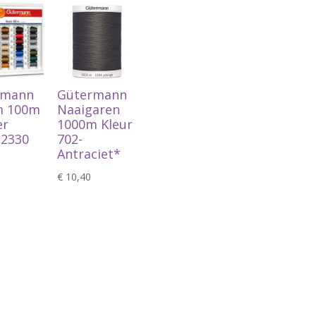
rmann
Gütermann
m 100m
Naaigaren
er
1000m Kleur
 2330
702-
Antraciet*
€
10,40