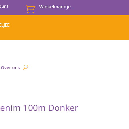
ount
Winkelmandje

LJEE
Over ons
enim 100m Donker