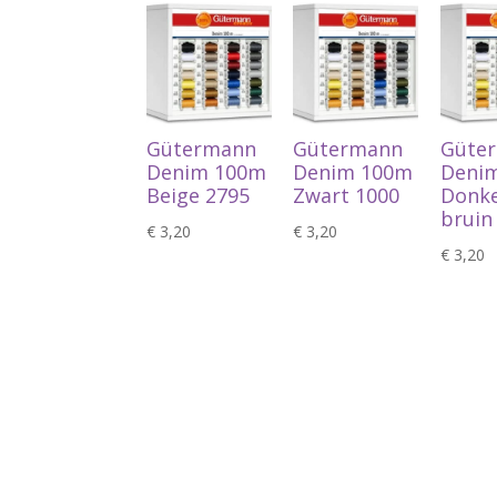
Gütermann
Gütermann
Güte
Denim 100m
Denim 100m
Deni
Beige 2795
Zwart 1000
Donk
bruin
€
3,20
€
3,20
€
3,20