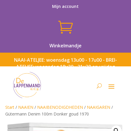
Mijn account

Winkelmandje
NAAI-ATELJEE: woensdag 13u00 - 17u00 - BREI-
ATELJEE: woensdag 18u30 - 21u30 en vrijdag
13u00 - 17u00
Start
/
NAAIEN
/
NAAIBENODIGDHEDEN
/
NAAIGAREN
/
Gütermann Denim 100m Donker goud 1970