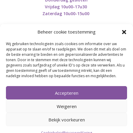
Vrijdag 10u00-17u30
Zaterdag 10u00-15u00
Beheer cookie toestemming
Wij gebruiken technologieën zoals cookies om informatie over uw
Retourneren en herroepen
apparaat op te slaan en/of te raadplegen. We doen dit met als doel om
de beste ervaring te bieden en om gepersonaliseerde advertenties te
tonen. Door in te stemmen met deze technologieën kunnen wij
gegevens zoals surfgedrag of unieke ID's op deze site verwerken. Als u
BE0746.853.082
geen toestemming geeft of uw toestemming intrekt, kan dit een
nadelige invloed hebben op bepaalde functies en mogelijkheden.
BREI- EN HAAK-ATELJEE
Accepteren
Momenteel on hold wegens medische reden.
Heropstart september.
Weigeren
Bekijk voorkeuren
Webdesign by
Connection Communication
Cookiebeleid
Privacyverklaring