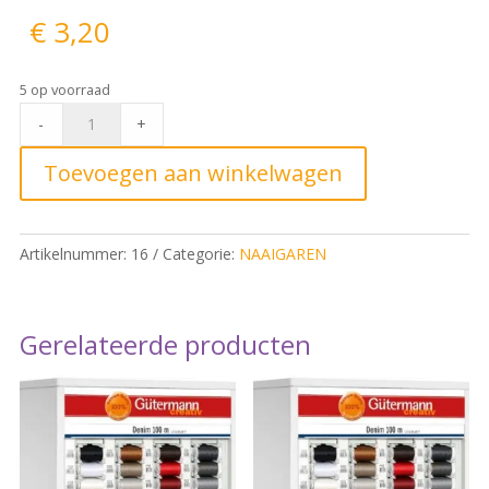
€
3,20
5 op voorraad
Gütermann
-
+
Denim
100m
Toevoegen aan winkelwagen
Rood
4495
quantity
Artikelnummer:
16
Categorie:
NAAIGAREN
Gerelateerde producten