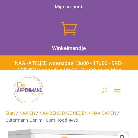
Mijn account

Winkelmandje
NAAI-ATELJEE: woensdag 13u00 - 17u00 - BREI-
ATELJEE: woensdag 18u30 - 21u30 en vrijdag
13u00 - 17u00
Start
/
NAAIEN
/
NAAIBENODIGDHEDEN
/
NAAIGAREN
/
Gütermann Denim 100m Rood 4495