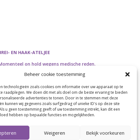
BREI- EN HAAK-ATELJEE
Momenteel on hold wegens medische reden.
Heropstart september.
Beheer cookie toestemming
en technologieën zoals cookies om informatie over uw apparaat op te
 te raadplegen. We doen dit met als doel om de beste ervaring te bieden
sonaliseerde advertenties te tonen. Door in te stemmen met deze
Webdesign by
Connection Communication
ën kunnen wij gegevens zoals surfgedrag of unieke ID's op deze site
Als u geen toestemming geeft of uw toestemming intrekt, kan dit een
vloed hebben op bepaalde functies en mogelijkheden.
epteren
Weigeren
Bekijk voorkeuren