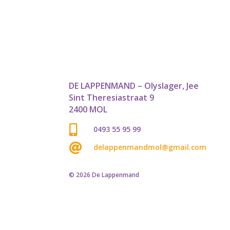
DE LAPPENMAND – Olyslager, Jee
Sint Theresiastraat 9
2400 MOL

0493 55 95 99

delappenmandmol@gmail.com
© 2026 De Lappenmand