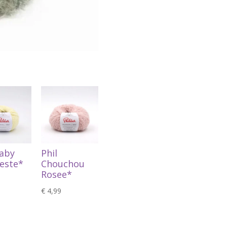
Baby
Phil
Zeste*
Chouchou
Rosee*
€
4,99