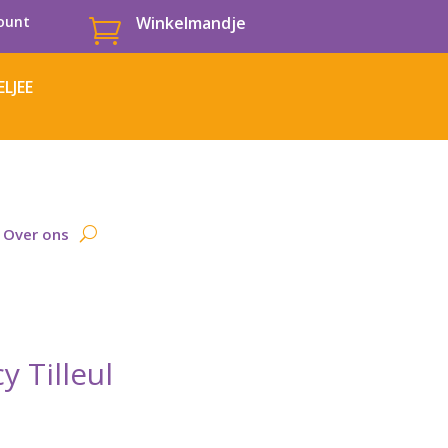
ount
Winkelmandje

LJEE
Over ons
y Tilleul