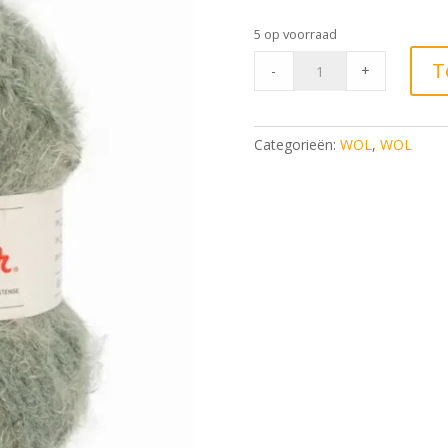
5 op voorraad
Phil
T
-
+
Beaugency
Tilleul
quantity
Categorieën:
WOL
,
WOL