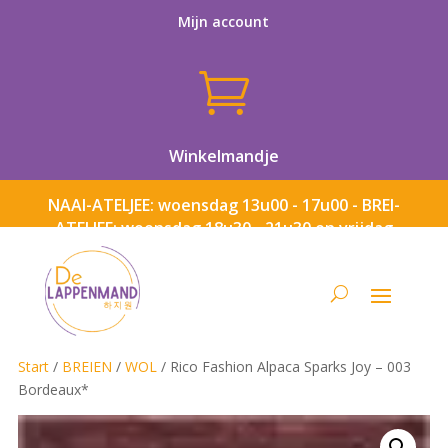
Mijn account

Winkelmandje
NAAI-ATELJEE: woensdag 13u00 - 17u00 - BREI-
ATELJEE: woensdag 18u30 - 21u30 en vrijdag
13u00 - 17u00
Start
/
BREIEN
/
WOL
/ Rico Fashion Alpaca Sparks Joy – 003
Bordeaux*