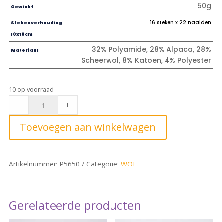
50g
Gewicht
16 steken x 22 naalden
Stekenverhouding
10x10cm
32% Polyamide, 28% Alpaca, 28%
Materiaal
Scheerwol, 8% Katoen, 4% Polyester
10 op voorraad
Rico
-
+
Fashion
Alpaca
Toevoegen aan winkelwagen
Sparks
Joy
-
Artikelnummer:
P5650
Categorie:
WOL
003
Bordeaux*
quantity
Gerelateerde producten