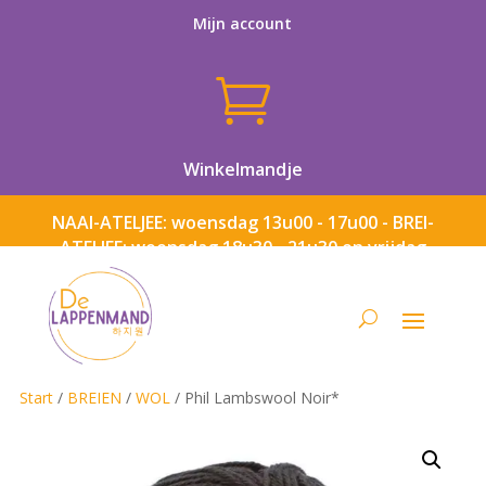
Mijn account

Winkelmandje
NAAI-ATELJEE: woensdag 13u00 - 17u00 - BREI-
ATELJEE: woensdag 18u30 - 21u30 en vrijdag
13u00 - 17u00
Start
/
BREIEN
/
WOL
/ Phil Lambswool Noir*