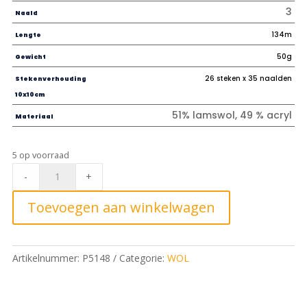
3
Naald
134m
Lengte
50g
Gewicht
26 steken x 35 naalden
Stekenverhouding
10x10cm
51% lamswol, 49 % acryl
Materiaal
5 op voorraad
Phil
-
+
Lambswool
Noir*
Toevoegen aan winkelwagen
quantity
Artikelnummer:
P5148
Categorie:
WOL