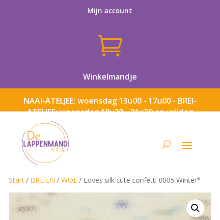
Mijn account

Winkelmandje
NAAI-ATELJEE: woensdag 13u00 - 17u00 - BREI-
ATELJEE: woensdag 18u30 - 21u30 en vrijdag
13u00 - 17u00
Start
/
BREIEN
/
WOL
/ Loves silk cute confetti 0005 Winter*