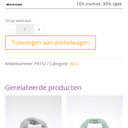
70% mohair, 30% zijde
Materiaal
10 op voorraad
Loves
-
+
silk
cute
Toevoegen aan winkelwagen
confetti
0005
Winter*
Artikelnummer:
P8152
Categorie:
WOL
quantity
Gerelateerde producten