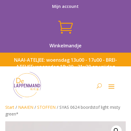
Mijn account

Winkelmandje
NAAI-ATELJEE: woensdag 13u00 - 17u00 - BREI-
ATELJEE: woensdag 18u30 - 21u30 en vrijdag
13u00 - 17u00
Start
/
NAAIEN
/
STOFFEN
/ SYAS 0624 boordstof light misty
green*