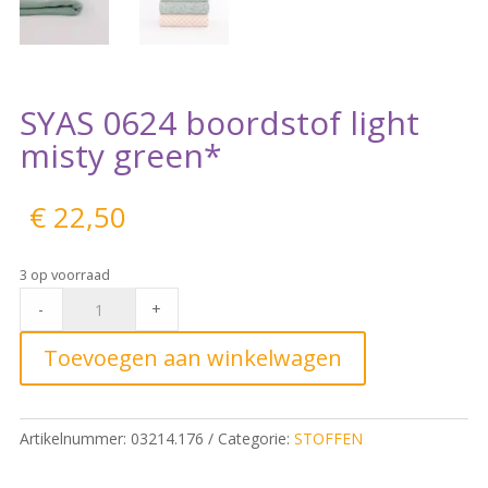
SYAS 0624 boordstof light
misty green*
€
22,50
3 op voorraad
SYAS
-
+
0624
boordstof
Toevoegen aan winkelwagen
light
misty
green*
Artikelnummer:
03214.176
Categorie:
STOFFEN
quantity