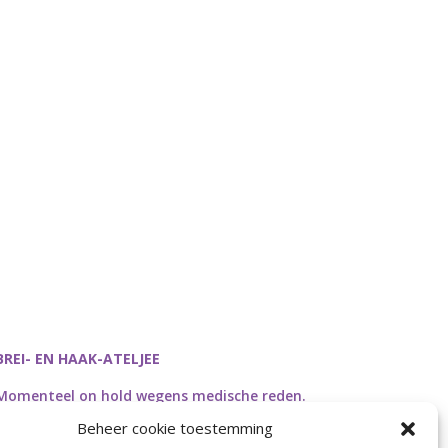
BREI- EN HAAK-ATELJEE
Momenteel on hold wegens medische reden.
Heropstart september.
Beheer cookie toestemming