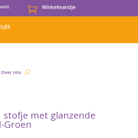
ount
Winkelmandje

LJEE
Over ons
 stofje met glanzende
l-Groen