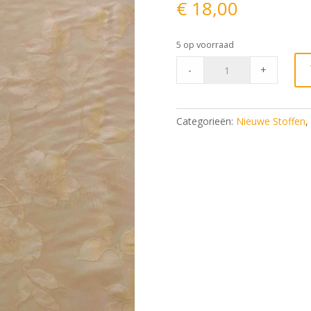
€
18,00
5 op voorraad
Soepelvallend
-
+
stofje
met
glanzende
Categorieën:
Nieuwe Stoffen
,
bloemen
Geel-
Groen
quantity