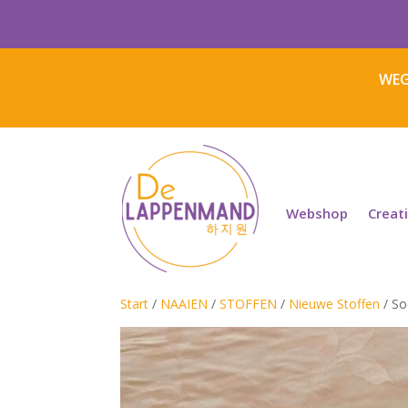
WEG
Webshop
Creat
Start
/
NAAIEN
/
STOFFEN
/
Nieuwe Stoffen
/ So