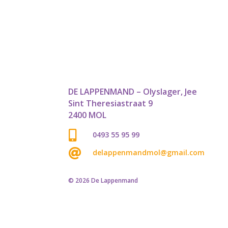
DE LAPPENMAND – Olyslager, Jee
Sint Theresiastraat 9
2400 MOL

0493 55 95 99

delappenmandmol@gmail.com
© 2026 De Lappenmand