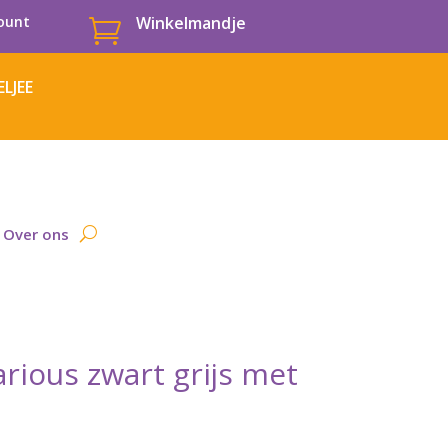
ount
Winkelmandje

LJEE
Over ons
rious zwart grijs met