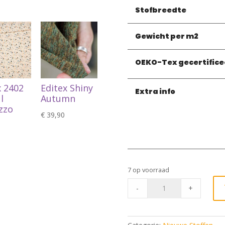
Stofbreedte
Gewicht per m2
OEKO-Tex gecertifice
x 2402
Editex Shiny
Extra info
l
Autumn
zzo
€
39,90
7 op voorraad
Mixed
-
+
wool
various
zwart