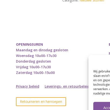
Categorie:
Nieuwe Stoffen
grijs
met
zilver
lurex*
quantity
OPENINGSUREN
Maandag en dinsdag gesloten
Woensdag 10u00-17u30
Donderdag gesloten
Vrijdag 10u00-17u30
Wij gebruik
Zaterdag 10u00-15u00
slaan en/of
en om geper
technologie
Privacy beleid
Leverings- en retourbeleid
verwerken. 
nadelige in
Retourneren en herroepen
Acc