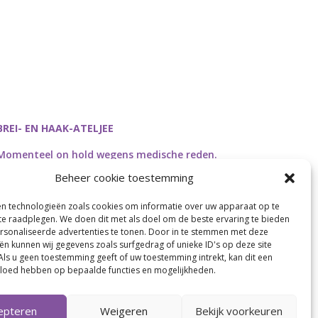
BREI- EN HAAK-ATELJEE
Momenteel on hold wegens medische reden.
Heropstart september.
Beheer cookie toestemming
en technologieën zoals cookies om informatie over uw apparaat op te
 te raadplegen. We doen dit met als doel om de beste ervaring te bieden
sonaliseerde advertenties te tonen. Door in te stemmen met deze
Webdesign by
Connection Communication
ën kunnen wij gegevens zoals surfgedrag of unieke ID's op deze site
Als u geen toestemming geeft of uw toestemming intrekt, kan dit een
vloed hebben op bepaalde functies en mogelijkheden.
epteren
Weigeren
Bekijk voorkeuren