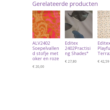
Gerelateerde producten
ALV2402
Editex
Edite
Soepelvallen
2402Practisi
Playfu
d stofje met
ng Shades°
Terra
oker en roze
€
27,80
€
42,59
€
20,00