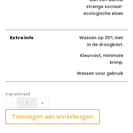
strenge sociaal-
ecologische eisen
Extra info
Wassen op 30°, niet
in de droogkast.
Kleurvast, minimale
krimp.
Wassen voor gebruik
4 op voorraad
Linen
-
+
Foil
Rainbow°
Toevoegen aan winkelwagen
quantity