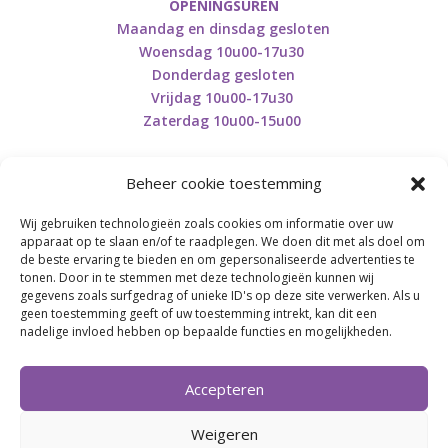
OPENINGSUREN
Maandag en dinsdag gesloten
Woensdag 10u00-17u30
Donderdag gesloten
Vrijdag 10u00-17u30
Zaterdag 10u00-15u00
Beheer cookie toestemming
Wij gebruiken technologieën zoals cookies om informatie over uw
Retourneren en herroepen
apparaat op te slaan en/of te raadplegen. We doen dit met als doel om
de beste ervaring te bieden en om gepersonaliseerde advertenties te
tonen. Door in te stemmen met deze technologieën kunnen wij
gegevens zoals surfgedrag of unieke ID's op deze site verwerken. Als u
BE0746.853.082
geen toestemming geeft of uw toestemming intrekt, kan dit een
nadelige invloed hebben op bepaalde functies en mogelijkheden.
BREI- EN HAAK-ATELJEE
Accepteren
Momenteel on hold wegens medische reden.
Heropstart september.
Weigeren