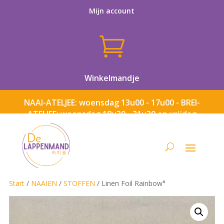
Mijn account

Winkelmandje
NAAI-ATELJEE: woensdag 13u00 - 17u00 - BREI-
ATELJEE: woensdag 18u30 - 21u30 en vrijdag
13u00 - 17u00
Start
/
NAAIEN
/
STOFFEN
/ Linen Foil Rainbow°