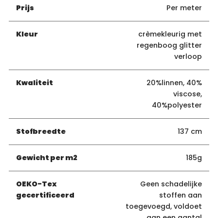
Prijs
Per meter
Kleur
crèmekleurig met
regenboog glitter
verloop
Kwaliteit
20%linnen, 40%
viscose,
40%polyester
Stofbreedte
137 cm
Gewicht per m2
185g
OEKO-Tex
Geen schadelijke
gecertificeerd
stoffen aan
toegevoegd, voldoet
aan een aantal