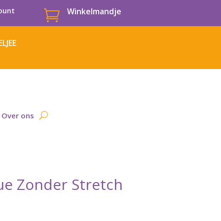
ount
Winkelmandje

LJEE
Over ons
ue Zonder Stretch