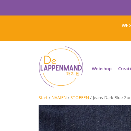
WEG
Webshop
Creat
Start
/
NAAIEN
/
STOFFEN
/ Jeans Dark Blue Zon