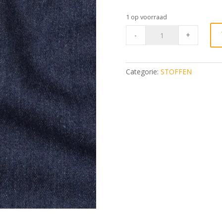
1 op voorraad
Jeans
-
+
Dark
Blue
Zonder
Categorie:
STOFFEN
Stretch
quantity