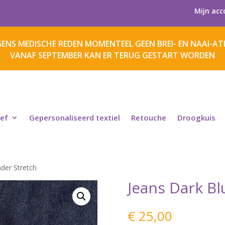
Mijn acc
ENS MEDISCHE REDEN MOMENTEEL GEEN BREI- EN NAAI-ATE
VANAF SEPTEMBER KAN ER TERUG GESTART WORDEN
ief
Gepersonaliseerd textiel
Retouche
Droogkuis
der Stretch
Jeans Dark Bl
€
25,00