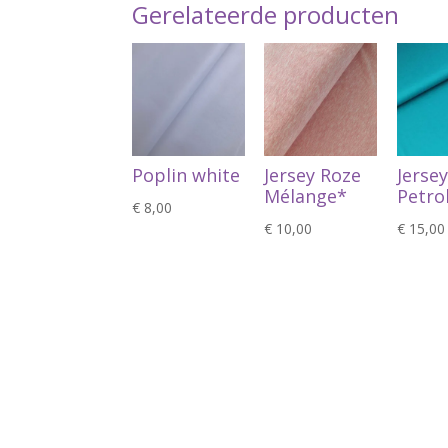
Gerelateerde producten
Poplin white
Jersey Roze
Jersey
Mélange*
Petro
€
8,00
€
10,00
€
15,00