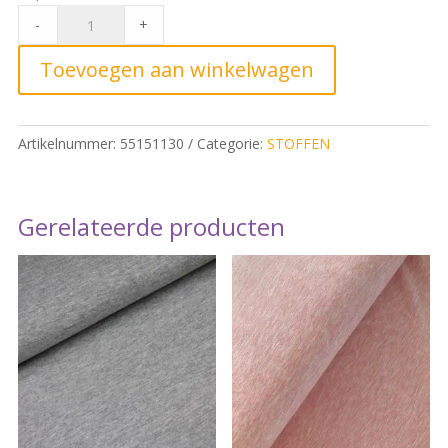
Geweven
-
+
Bamboo
Okergeel*
Toevoegen aan winkelwagen
quantity
Artikelnummer:
55151130
Categorie:
STOFFEN
Gerelateerde producten