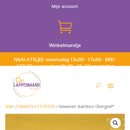
Mijn account

Winkelmandje
NAAI-ATELJEE: woensdag 13u00 - 17u00 - BREI-
ATELJEE: woensdag 18u30 - 21u30 en vrijdag
13u00 - 17u00
Start
/
NAAIEN
/
STOFFEN
/ Geweven Bamboo Okergeel*