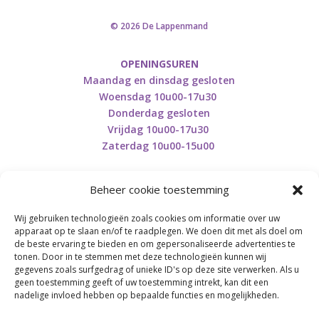
© 2026 De Lappenmand
OPENINGSUREN
Maandag en dinsdag gesloten
Woensdag 10u00-17u30
Donderdag gesloten
Vrijdag 10u00-17u30
Zaterdag 10u00-15u00
Beheer cookie toestemming
Wij gebruiken technologieën zoals cookies om informatie over uw
Retourneren en herroepen
apparaat op te slaan en/of te raadplegen. We doen dit met als doel om
de beste ervaring te bieden en om gepersonaliseerde advertenties te
tonen. Door in te stemmen met deze technologieën kunnen wij
gegevens zoals surfgedrag of unieke ID's op deze site verwerken. Als u
BE0746.853.082
geen toestemming geeft of uw toestemming intrekt, kan dit een
nadelige invloed hebben op bepaalde functies en mogelijkheden.