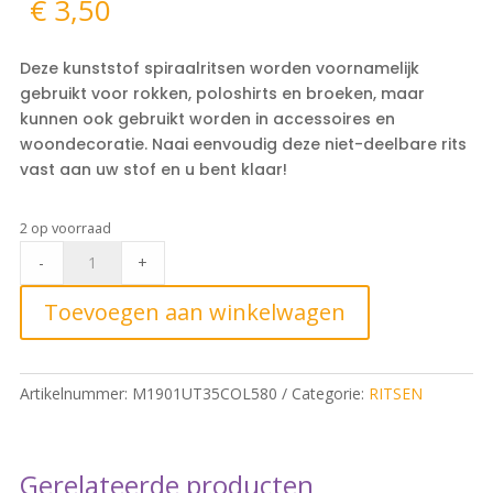
€
3,50
Deze kunststof spiraalritsen worden voornamelijk
gebruikt voor rokken, poloshirts en broeken, maar
kunnen ook gebruikt worden in accessoires en
woondecoratie. Naai eenvoudig deze niet-deelbare rits
vast aan uw stof en u bent klaar!
2 op voorraad
Rokrits
-
+
35cm,
580
Toevoegen aan winkelwagen
Zwart
quantity
Artikelnummer:
M1901UT35COL580
Categorie:
RITSEN
Gerelateerde producten