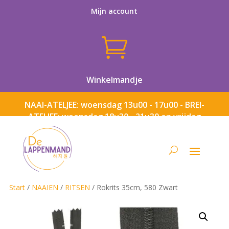
Mijn account

Winkelmandje
NAAI-ATELJEE: woensdag 13u00 - 17u00 - BREI-
ATELJEE: woensdag 18u30 - 21u30 en vrijdag
13u00 - 17u00
Start
/
NAAIEN
/
RITSEN
/ Rokrits 35cm, 580 Zwart